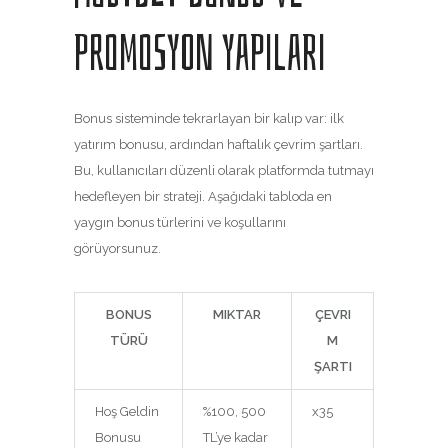
Promosyon Yapıları
Bonus sisteminde tekrarlayan bir kalıp var: ilk
yatırım bonusu, ardından haftalık çevrim şartları.
Bu, kullanıcıları düzenli olarak platformda tutmayı
hedefleyen bir strateji. Aşağıdaki tabloda en
yaygın bonus türlerini ve koşullarını
görüyorsunuz.
BONUS
MIKTAR
ÇEVRI
TÜRÜ
M
ŞARTI
Hoş Geldin
%100, 500
x35
Bonusu
TL’ye kadar