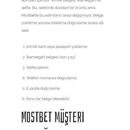
adımları içeriyor: kimlik belgesi, ikametgah ve
selfie. Bu, sektörde standart bir örüntü ama
Mostbet’te bu adımların sırası değişmiyor. Belge
yükleme sonrası ortalama doğrulama süresi 48
saat.
Kimlik kartı veya pasaport yükleme
İkametgah belgesi (son 3 ay)
Selfie çekimi
Telefon numarası doğrulama
E-posta doğrulama
İkinci bir belge istenebilir
Mostbet Müşteri