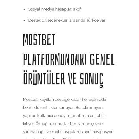
Sosyal medya hesapları aktif
Destek dil seçenekleri arasında Türkçe var
Mostbet
Platformundaki Genel
Örüntüler ve Sonuç
Mostbet, kayıttan desteğe kadar her aşamada
belirli düzenlilikler sunuyor. Bu tekrarlayan
yapılar, kullanıcı deneyimini tahmin edilebilir
kılıyor. Örneğin, bonuslar her zaman çevrim
şartına bağlı ve mobil uygulama aynı navigasyon