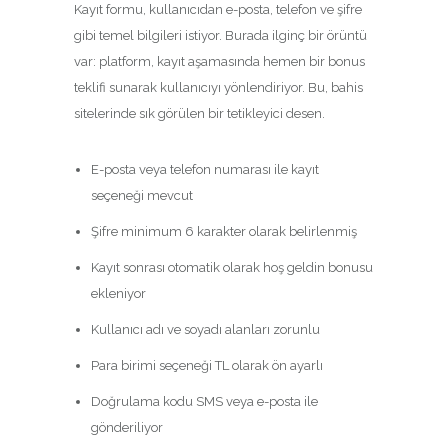
Kayıt formu, kullanıcıdan e-posta, telefon ve şifre
gibi temel bilgileri istiyor. Burada ilginç bir örüntü
var: platform, kayıt aşamasında hemen bir bonus
teklifi sunarak kullanıcıyı yönlendiriyor. Bu, bahis
sitelerinde sık görülen bir tetikleyici desen.
E-posta veya telefon numarası ile kayıt
seçeneği mevcut
Şifre minimum 6 karakter olarak belirlenmiş
Kayıt sonrası otomatik olarak hoş geldin bonusu
ekleniyor
Kullanıcı adı ve soyadı alanları zorunlu
Para birimi seçeneği TL olarak ön ayarlı
Doğrulama kodu SMS veya e-posta ile
gönderiliyor