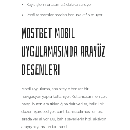
Kayıt işlemi ortalama 2 dakika sürüyor
Profil tamamlanmadan bonus aktif olmuyor
Mostbet Mobil
Uygulamasında Arayüz
Desenleri
Mobil uygulama, ana siteyle benzer bir
navigasyon yapısı kullanıyor. Kullanıcıların en çok
hangi butonlara tıkladığına dair veriler, belirli bir
düzeni işaret ediyor: canlı bahis sekmesi, en üst
sırada yer alıyor. Bu, bahis severlerin hızlı aksiyon
arayışını yansıtan bir trend.