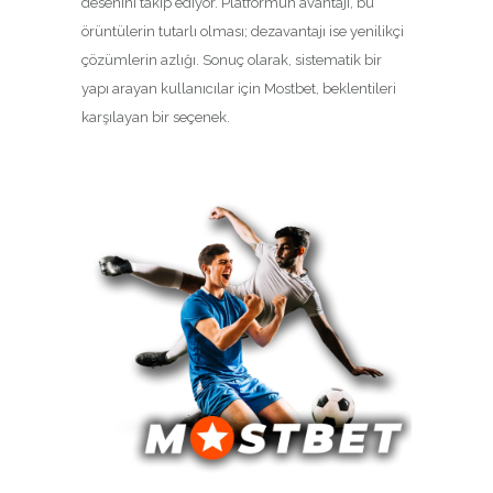
desenini takip ediyor. Platformun avantajı, bu
örüntülerin tutarlı olması; dezavantajı ise yenilikçi
çözümlerin azlığı. Sonuç olarak, sistematik bir
yapı arayan kullanıcılar için Mostbet, beklentileri
karşılayan bir seçenek.