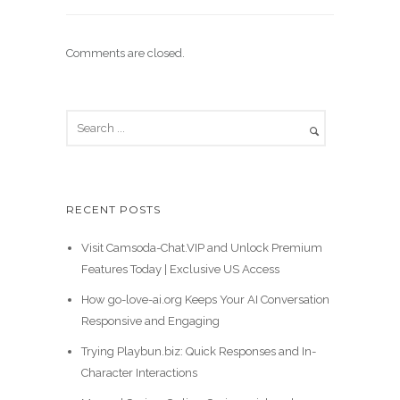
Comments are closed.
RECENT POSTS
Visit Camsoda-Chat.VIP and Unlock Premium
Features Today | Exclusive US Access
How go-love-ai.org Keeps Your AI Conversation
Responsive and Engaging
Trying Playbun.biz: Quick Responses and In-
Character Interactions