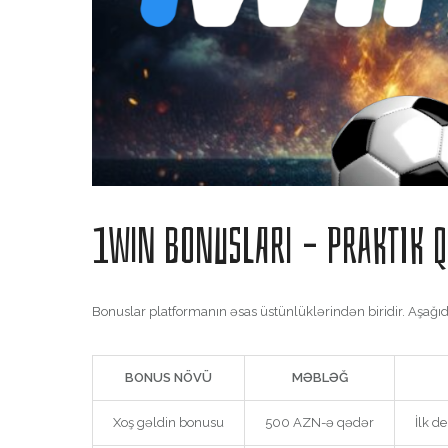
1win Bonusları – Praktik 
Bonuslar platformanın əsas üstünlüklərindən biridir. Aşağıda
BONUS NÖVÜ
MƏBLƏĞ
Xoş gəldin bonusu
500 AZN-ə qədər
İlk d