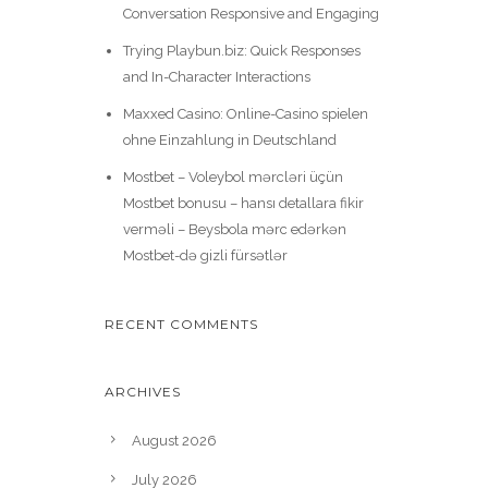
Conversation Responsive and Engaging
Trying Playbun.biz: Quick Responses
and In-Character Interactions
Maxxed Casino: Online-Casino spielen
ohne Einzahlung in Deutschland
Mostbet – Voleybol mərcləri üçün
Mostbet bonusu – hansı detallara fikir
verməli – Beysbola mərc edərkən
Mostbet-də gizli fürsətlər
RECENT COMMENTS
ARCHIVES
August 2026
July 2026