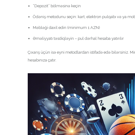
“Depozit” bölməsinə keçin
Ödəniş metodunu seçin: kart, elektron pulqabı və ya mob
Məbləği daxil edin (minimum 1 AZN)
Əməliyyatı təsdiqləyin – pul dərhal hesaba yatırılır
Çıxarış üçün isə eyni metodlardan istifadə edə bilərsiniz. M
hesabınıza çatır.