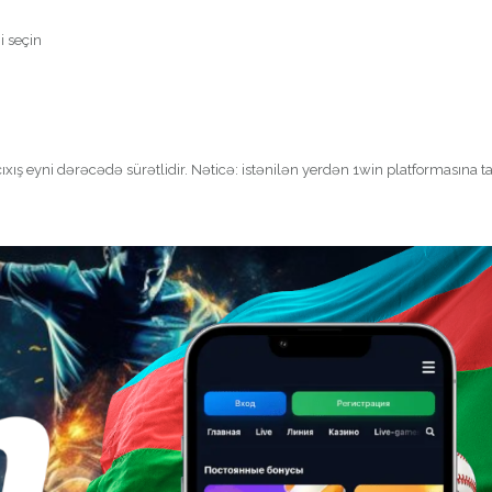
i seçin
çıxış eyni dərəcədə sürətlidir. Nəticə: istənilən yerdən 1win platformasına 