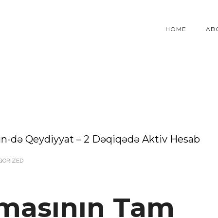
HOME
AB
win-də Qeydiyyat – 2 Dəqiqədə Aktiv Hesab
GORIZED
rmasının Tam