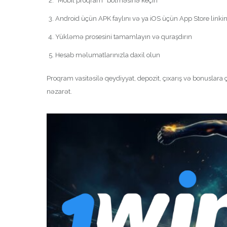
“Mobil proqram” bölməsinə keçin
Android üçün APK faylını və ya iOS üçün App Store linkin
Yükləmə prosesini tamamlayın və quraşdırın
Hesab məlumatlarınızla daxil olun
Proqram vasitəsilə qeydiyyat, depozit, çıxarış və bonuslara 
nəzarət.