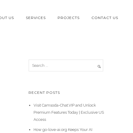
OUT US
SERVICES
PROJECTS
CONTACT US
RECENT POSTS
Visit Camsoda-Chat.VIP and Unlock
Premium Features Today | Exclusive US
Access
How go-love-ai.org Keeps Your AI