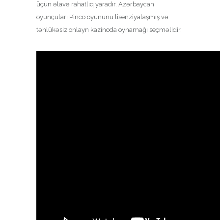
üçün əlavə rahatlıq yaradır. Azərbaycan
oyunçuları Pinco oyununu lisenziyalaşmış və
təhlükəsiz onlayn kazinoda oynamağı seçməlidir.