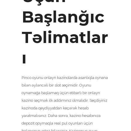
Başlanğıc
Təlimatlar
ı
Pinco oyunu onlayn kazinolarda asanlıqla oynana
bilən əyləncəli bir slot seçimidir. Oyunu
oynamağa başlamaq üçün etibarlı bir onlayn
kazino seçmək ilk addımınız olmalıdır. Seçdiyiniz
kazinoda qeydiyyatdan keçərək hesab
yaratmalısınız. Daha sonra, kazino hesabınıza
depozit qoymaqla real pul oyunları üçün
balansınızı artıra bilərsiniz. Kazinonun oyun