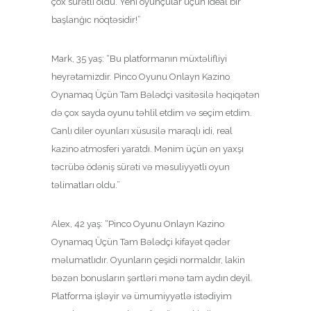
çox sürətli oldu. Yeni oyunçular üçün ideal bir
başlanğıc nöqtəsidir!”
Mark, 35 yaş: “Bu platformanın müxtəlifliyi
heyrətamizdir. Pinco Oyunu Onlayn Kazino
Oynamaq Üçün Tam Bələdçi vasitəsilə həqiqətən
də çox sayda oyunu təhlil etdim və seçim etdim.
Canlı diler oyunları xüsusilə maraqlı idi, real
kazino atmosferi yaratdı. Mənim üçün ən yaxşı
təcrübə ödəniş sürəti və məsuliyyətli oyun
təlimatları oldu.”
Alex, 42 yaş: “Pinco Oyunu Onlayn Kazino
Oynamaq Üçün Tam Bələdçi kifayət qədər
məlumatlıdır. Oyunların çeşidi normaldır, lakin
bəzən bonusların şərtləri mənə tam aydın deyil.
Platforma işləyir və ümumiyyətlə istədiyim