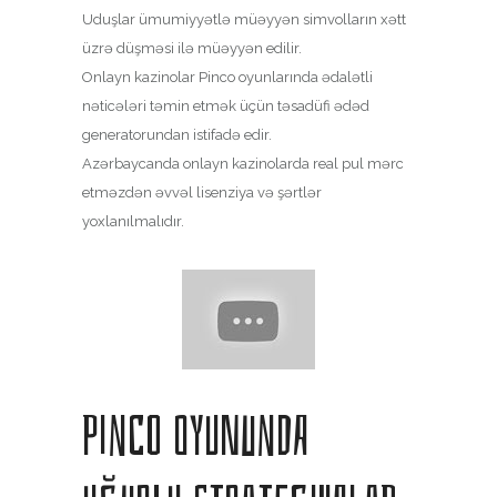
Uduşlar ümumiyyətlə müəyyən simvolların xətt
üzrə düşməsi ilə müəyyən edilir.
Onlayn kazinolar Pinco oyunlarında ədalətli
nəticələri təmin etmək üçün təsadüfi ədəd
generatorundan istifadə edir.
Azərbaycanda onlayn kazinolarda real pul mərc
etməzdən əvvəl lisenziya və şərtlər
yoxlanılmalıdır.
Pinco Oyununda