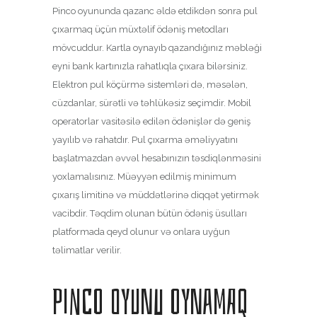
Pinco oyununda qazanc əldə etdikdən sonra pul
çıxarmaq üçün müxtəlif ödəniş metodları
mövcuddur. Kartla oynayıb qazandığınız məbləği
eyni bank kartınızla rahatlıqla çıxara bilərsiniz.
Elektron pul köçürmə sistemləri də, məsələn,
cüzdanlar, sürətli və təhlükəsiz seçimdir. Mobil
operatorlar vasitəsilə edilən ödənişlər də geniş
yayılıb və rahatdır. Pul çıxarma əməliyyatını
başlatmazdan əvvəl hesabınızın təsdiqlənməsini
yoxlamalısınız. Müəyyən edilmiş minimum
çıxarış limitinə və müddətlərinə diqqət yetirmək
vacibdir. Təqdim olunan bütün ödəniş üsulları
platformada qeyd olunur və onlara uyğun
təlimatlar verilir.
Pinco Oyunu Oynamaq