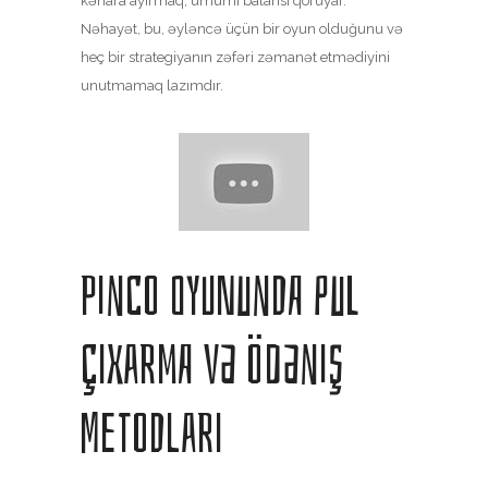
kənara ayırmaq, ümumi balansı qoruyar.
Nəhayət, bu, əyləncə üçün bir oyun olduğunu və
heç bir strategiyanın zəfəri zəmanət etmədiyini
unutmamaq lazımdır.
Pinco Oyununda Pul
Çıxarma və Ödəniş
Metodları