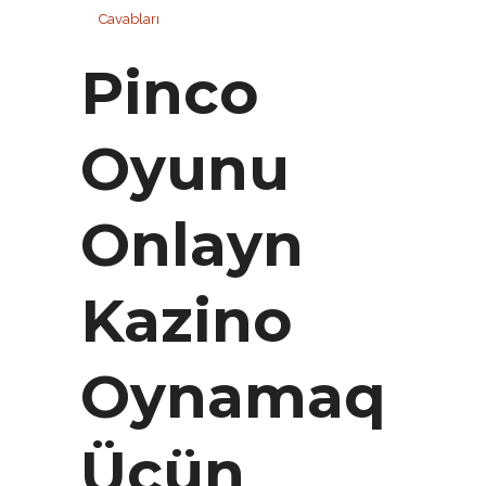
Cavabları
Pinco
Oyunu
Onlayn
Kazino
Oynamaq
Üçün