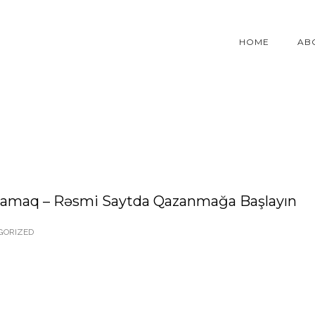
HOME
AB
oynamaq – Rəsmi Saytda Qazanmağa Başlayın
GORIZED