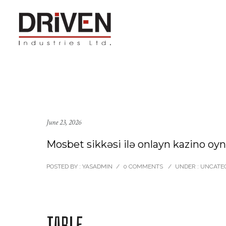
June 23, 2026
Mosbet sikkəsi ilə onlayn kazino 
POSTED BY : YASADMIN
/
0 COMMENTS
/
UNDER :
UNCATE