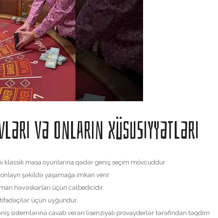
ləri və Onların Xüsusiyyətləri
mi klassik masa oyunlarına qədər geniş seçim mövcuddur.
i onlayn şəkildə yaşamağa imkan verir.
dman həvəskarları üçün cəlbedicidir.
stifadəçilər üçün uyğundur.
əniş sistemlərinə cavab verən lisenziyalı provayderlər tərəfindən təqdim