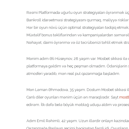
Rəsmi Platformada uğurlu oyun strategiyaları öyrənmək üçü
Bankroll idarəetməsi strategiyasını qurmaq, maliyyə riskl
Hər bir oyun növü üçün optimal strategiyaları tədqiq etmək
Müxtəlif bonus təkliflərindən və kampaniyalardan səmərəli i
Nəhayət, daimi öyrənmə və öz təcrübənizi təhlil etmək stra
Mənim adım Əli Hüseynov, 28 yaşım var. Mosbet sikkəsi ilə
platformaya gəldim və heç peşman olmadım. Ödənişlərin sür
atmosferi yaradıb, mən real pul qazanmağa başladım.
Mən Ləman Əhmədova, 35 yaşım. Dostum Mosbet sikkəsi ilə
Canlı diler oyunları mənim üçün ən maraqlısıdır. Sayt
mostb
edirəm. İlk dəfə belə böyük məbləğ uduşu aldım və proses ç
Adım Emil Rəhimli, 42 yaşım. Uzun illərdir onlayn kazinol
Qazanmağa Başlayın seçimi həqiqətən fərqli idi. Oyunların mü