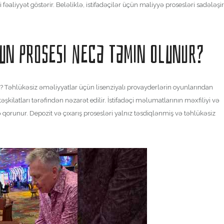
əaliyyət göstərir. Beləliklə, istifadəçilər üçün maliyyə prosesləri sadələşir
yun Prosesi Necə Təmin Olunur?
Təhlükəsiz əməliyyatlar üçün lisenziyalı provayderlərin oyunlarından
təşkilatları tərəfindən nəzarət edilir. İstifadəçi məlumatlarının məxfiliyi və
 qorunur. Depozit və çıxarış prosesləri yalnız təsdiqlənmiş və təhlükəsiz