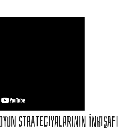
Oyun Strategiyalarının İnkişafı